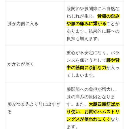
股関節や膝関節に不自然な
ねじれが生じ、
骨盤の歪み
膝が内側に入る
や膝の痛みに繋がる
ことが
あります。結果的に腰への
負担も増えます。
重心が不安定になり、バラ
ンスを保とうとして
腰や背
かかとが浮く
中の筋肉に余計な力
が入っ
てしまいます。
膝関節への負担が増大し、
膝の痛みの原因となりま
膝がつま先より前に出すぎ
す。また、
大腿四頭筋ばか
る
り使い、お尻やハムストリ
ングスが使われにくく
なり
ます。