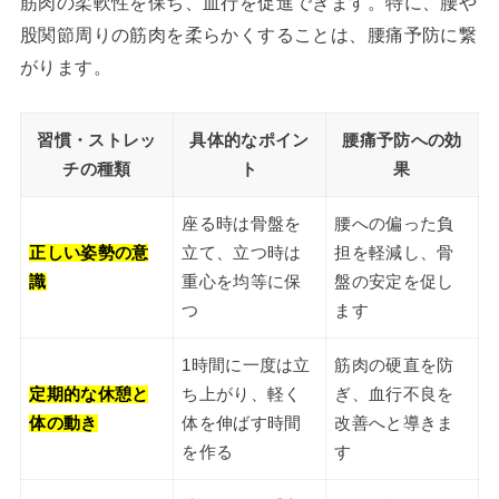
筋肉の柔軟性を保ち、血行を促進できます。特に、腰や
股関節周りの筋肉を柔らかくすることは、腰痛予防に繋
がります。
習慣・ストレッ
具体的なポイン
腰痛予防への効
チの種類
ト
果
座る時は骨盤を
腰への偏った負
正しい姿勢の意
立て、立つ時は
担を軽減し、骨
識
重心を均等に保
盤の安定を促し
つ
ます
1時間に一度は立
筋肉の硬直を防
定期的な休憩と
ち上がり、軽く
ぎ、血行不良を
体の動き
体を伸ばす時間
改善へと導きま
を作る
す