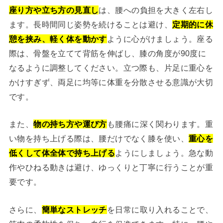
座り方や立ち方の見直し
は、腰への負担を大きく左右し
ます。長時間同じ姿勢を続けることは避け、
定期的に休
憩を挟み、軽く体を動かす
ように心がけましょう。座る
際は、骨盤を立てて背筋を伸ばし、膝の角度が90度に
なるように調整してください。立つ際も、片足に重心を
かけすぎず、両足に均等に体重を分散させる意識が大切
です。
また、
物の持ち方や運び方
も腰痛に深く関わります。重
い物を持ち上げる際は、腰だけでなく膝を使い、
重心を
低くして体全体で持ち上げる
ようにしましょう。急な動
作やひねる動きは避け、ゆっくりと丁寧に行うことが重
要です。
さらに、
簡単なストレッチ
を日常に取り入れることで、