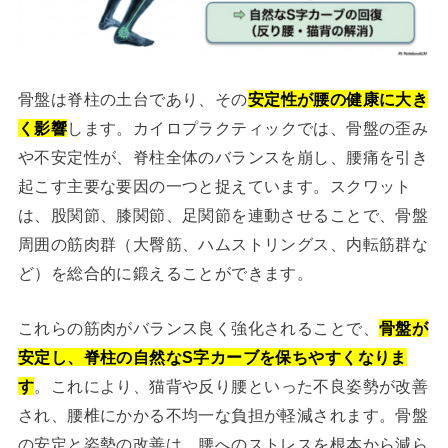
骨盤は脊柱の土台であり、その
安定性が腰の健康に大き
く影響
します。カイロプラクティックでは、骨盤の歪み
や不安定性が、脊柱全体のバランスを崩し、腰痛を引き
起こす主要な要因の一つと捉えています。スクワット
は、股関節、膝関節、足関節を連動させることで、骨盤
周囲の筋肉群（大臀筋、ハムストリングス、内転筋群な
ど）を総合的に鍛えることができます。
これらの筋肉がバランス良く強化されることで、
骨盤が
安定し、脊柱の自然なS字カーブを保ちやすくなりま
す
。これにより、猫背や反り腰といった不良姿勢が改善
され、腰椎にかかる不均一な負担が軽減されます。骨盤
の安定と姿勢の改善は、腰へのストレスを根本から減ら