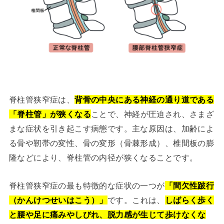
脊柱管狭窄症は、
背骨の中央にある神経の通り道である
「脊柱管」が狭くなる
ことで、神経が圧迫され、さまざ
まな症状を引き起こす病態です。主な原因は、加齢によ
る骨や靭帯の変性、骨の変形（骨棘形成）、椎間板の膨
隆などにより、脊柱管の内径が狭くなることです。
脊柱管狭窄症の最も特徴的な症状の一つが
「間欠性跛行
（かんけつせいはこう）」
です。これは、
しばらく歩く
と腰や足に痛みやしびれ、脱力感が生じて歩けなくな