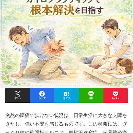
ポスト
シェア
はてブ
送る
Pocket
突然の腰痛で歩けない状況は、日常生活に大きな支障を
きたし、強い不安を感じるものです。この状態には、ぎ
っくり腰や椎間板ヘルニア、脊柱管狭窄症、坐骨神経痛