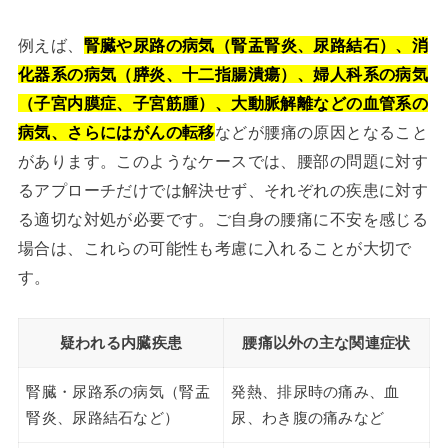
例えば、
腎臓や尿路の病気（腎盂腎炎、尿路結石）、消
化器系の病気（膵炎、十二指腸潰瘍）、婦人科系の病気
（子宮内膜症、子宮筋腫）、大動脈解離などの血管系の
病気、さらにはがんの転移
などが腰痛の原因となること
があります。このようなケースでは、腰部の問題に対す
るアプローチだけでは解決せず、それぞれの疾患に対す
る適切な対処が必要です。ご自身の腰痛に不安を感じる
場合は、これらの可能性も考慮に入れることが大切で
す。
疑われる内臓疾患
腰痛以外の主な関連症状
腎臓・尿路系の病気（腎盂
発熱、排尿時の痛み、血
腎炎、尿路結石など）
尿、わき腹の痛みなど