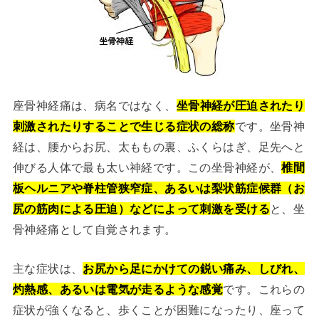
座骨神経痛は、病名ではなく、
坐骨神経が圧迫されたり
刺激されたりすることで生じる症状の総称
です。坐骨神
経は、腰からお尻、太ももの裏、ふくらはぎ、足先へと
伸びる人体で最も太い神経です。この坐骨神経が、
椎間
板ヘルニアや脊柱管狭窄症、あるいは梨状筋症候群（お
尻の筋肉による圧迫）などによって刺激を受ける
と、坐
骨神経痛として自覚されます。
主な症状は、
お尻から足にかけての鋭い痛み、しびれ、
灼熱感、あるいは電気が走るような感覚
です。これらの
症状が強くなると、歩くことが困難になったり、座って