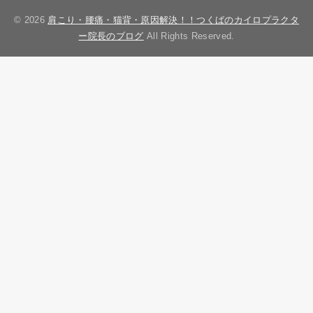
© 2026
肩こり・腰痛・猫背・原因解決！！つくばのカイロプラクタ
ー院長のブログ
All Rights Reserved.