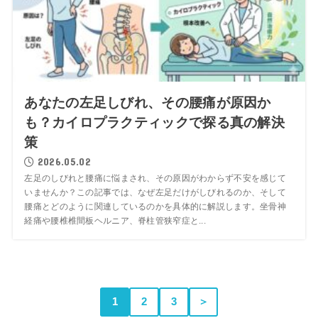
あなたの左足しびれ、その腰痛が原因か
も？カイロプラクティックで探る真の解決
策
2026.05.02
左足のしびれと腰痛に悩まされ、その原因がわからず不安を感じて
いませんか？この記事では、なぜ左足だけがしびれるのか、そして
腰痛とどのように関連しているのかを具体的に解説します。坐骨神
経痛や腰椎椎間板ヘルニア、脊柱管狭窄症と...
1
2
3
＞