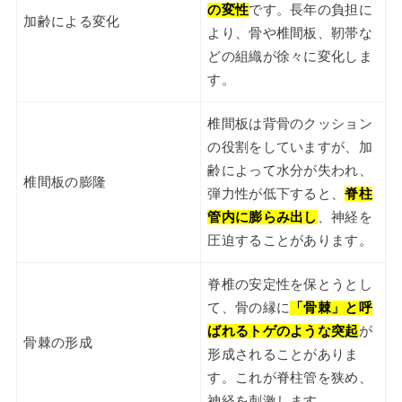
の変性
です。長年の負担に
加齢による変化
より、骨や椎間板、靭帯な
どの組織が徐々に変化しま
す。
椎間板は背骨のクッション
の役割をしていますが、加
齢によって水分が失われ、
椎間板の膨隆
弾力性が低下すると、
脊柱
管内に膨らみ出し
、神経を
圧迫することがあります。
脊椎の安定性を保とうとし
て、骨の縁に
「骨棘」と呼
ばれるトゲのような突起
が
骨棘の形成
形成されることがありま
す。これが脊柱管を狭め、
神経を刺激します。