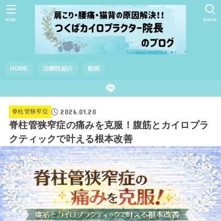
MENU
SEARCH
HOME
治療院紹介
動画
2026.01.20
脊柱管狭窄症
脊柱管狭窄症の痛みを克服！腹筋とカイロプラ
クティックで叶える根本改善