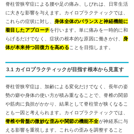
脊柱管狭窄症による腰や足の痛み、しびれは、日常生活
に大きな影響を与えます。カイロプラクティックでは、
これらの症状に対し、
身体全体のバランスと神経機能に
着目したアプローチ
を行います。単に痛みを一時的に和
らげるだけでなく、症状の根本的な原因に働きかけ、
身
体が本来持つ回復力を高める
ことを目指します。
3.1 カイロプラクティックが目指す根本から見直す
脊柱管狭窄症は、加齢による変化だけでなく、長年の姿
勢の癖や身体の使い方が積み重なることで、脊椎の関節
や筋肉に負担がかかり、結果として脊柱管が狭くなるこ
とも一因と考えられます。カイロプラクティックでは、
脊椎や骨盤の微妙な歪みや関節の機能不全
が神経系に与
える影響を重視します。これらの歪みを調整すること