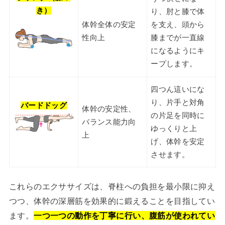
き）
り、肘と膝で体
体幹全体の安定
を支え、頭から
性向上
膝までが一直線
になるようにキ
ープします。
四つん這いにな
り、片手と対角
バードドッグ
体幹の安定性、
の片足を同時に
バランス能力向
ゆっくりと上
上
げ、体幹を安定
させます。
これらのエクササイズは、脊柱への負担を最小限に抑え
つつ、体幹の深層筋を効果的に鍛えることを目指してい
ます。
一つ一つの動作を丁寧に行い、腹筋が使われてい