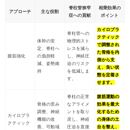
脊柱管狭窄
相乗効果の
アプローチ
主な役割
症への貢献
ポイント
カイロプラ
脊柱管への
クティック
体幹の安
物理的スト
で調整され
定、脊柱へ
レスを減ら
た骨格を内
腹筋強化
の負担軽
し、神経圧
側から支
減、姿勢維
迫のリスク
え、良い状
持
を低減しま
態を定着さ
す。
せます。
脊柱の正常
腹筋運動の
骨格の歪み
なアライメ
効果を最大
調整、神経
ントを取り
化するため
カイロプラ
機能の改
戻し、神経
の身体の土
クティック
善、可動域
圧迫を直接
台を整え、