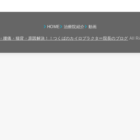
HOME
治療院紹介
動画
・腰痛・猫背・原因解決！！つくばのカイロプラクター院長のブログ
All R