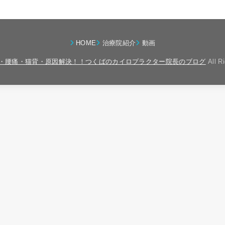
HOME
治療院紹介
動画
・腰痛・猫背・原因解決！！つくばのカイロプラクター院長のブログ
All R