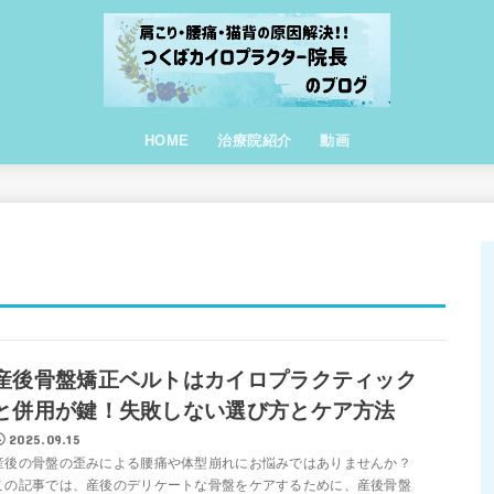
HOME
治療院紹介
動画
産後骨盤矯正ベルトはカイロプラクティック
と併用が鍵！失敗しない選び方とケア方法
2025.09.15
産後の骨盤の歪みによる腰痛や体型崩れにお悩みではありませんか？
この記事では、産後のデリケートな骨盤をケアするために、産後骨盤